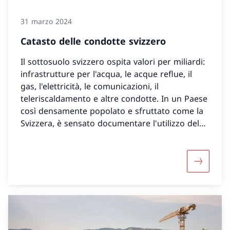
31 marzo 2024
Catasto delle condotte svizzero
Il sottosuolo svizzero ospita valori per miliardi:
infrastrutture per l'acqua, le acque reflue, il
gas, l'elettricità, le comunicazioni, il
teleriscaldamento e altre condotte. In un Paese
così densamente popolato e sfruttato come la
Svizzera, è sensato documentare l'utilizzo del
sottosuolo. A tal fine è stato creato un catasto
delle condotte svizzero.
Maggiori 