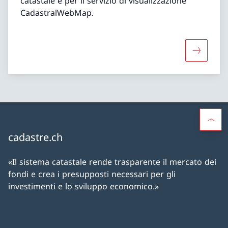
catastale e per il servizio di visualizzazione
CadastralWebMap.
Maggiori
cadastre.ch
«Il sistema catastale rende trasparente il mercato dei
fondi e crea i presupposti necessari per gli
investimenti e lo sviluppo economico.»