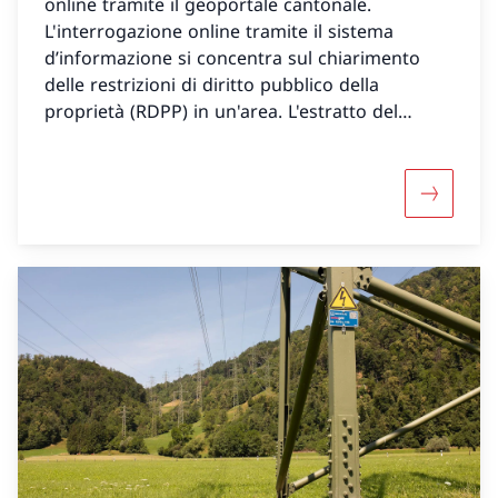
online tramite il geoportale cantonale.
L'interrogazione online tramite il sistema
d’informazione si concentra sul chiarimento
delle restrizioni di diritto pubblico della
proprietà (RDPP) in un'area. L'estratto del
Catasto RDPP sotto forma di documento PDF
fornisce informazioni sulla RDPP di un singolo
immobile. Il Catasto RDPP è stato introdotto in
Maggiori 
tutti i Cantoni, ma non ancora in tutti i Comuni.