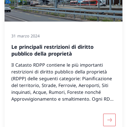
31 marzo 2024
Le principali restrizioni di diritto
pubblico della proprietà
Il Catasto RDPP contiene le più importanti
restrizioni di diritto pubblico della proprietà
(RDPP) delle seguenti categorie: Pianificazione
del territorio, Strade, Ferrovie, Aeroporti, Siti
inquinati, Acque, Rumori, Foreste nonché
Approvvigionamento e smaltimento. Ogni RDPP
inclusa è composta da piani e informazioni
testuali.
Maggiori i