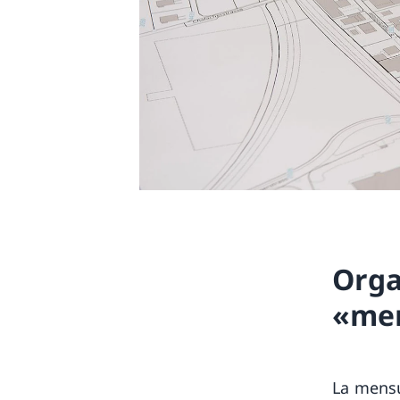
Orga
«men
La mensu