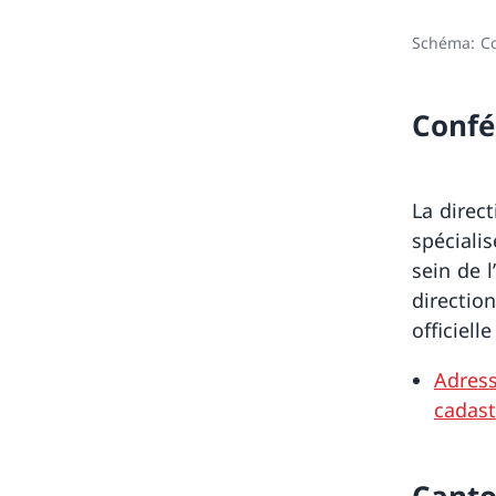
Schéma: Col
Confé
La direc
spéciali
sein de l
directio
officiell
Adress
cadast
Cant