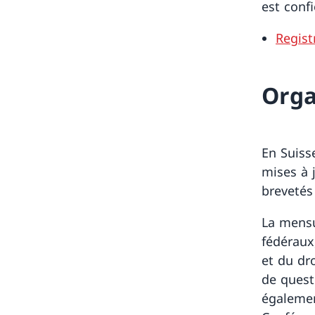
est conf
Regist
Orga
En Suiss
mises à 
brevetés
La mensu
fédéraux
et du dro
de quest
également