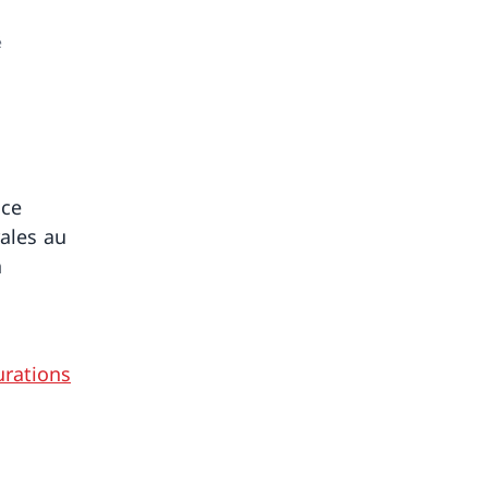
é
ice
rales au
a
n
urations