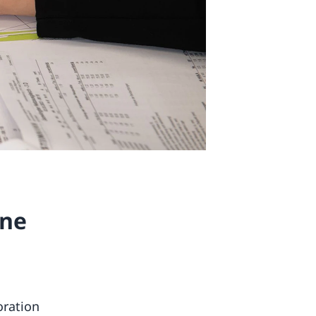
une
oration