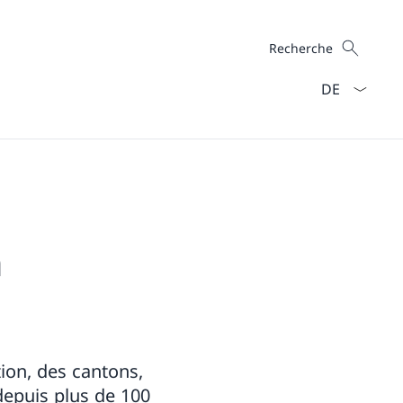
Recherche
Recherche
La langue Fra
n
ion, des cantons,
epuis plus de 100