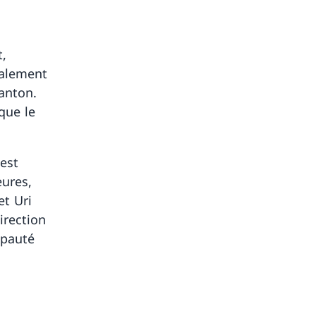
t,
galement
canton.
que le
est
eures,
et Uri
irection
ipauté