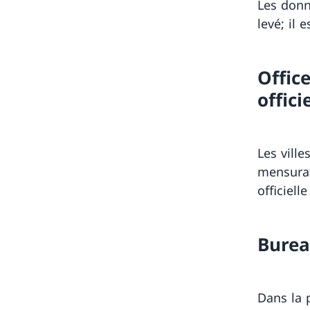
Les donn
levé; il
Offic
offici
Les ville
mensurat
officiell
Burea
Dans la 