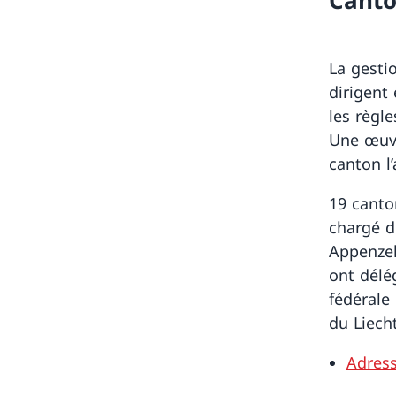
La gesti
dirigent 
les règle
Une œuvr
canton l
19 canto
chargé d
Appenzel
ont délé
fédérale
du Liech
Adress