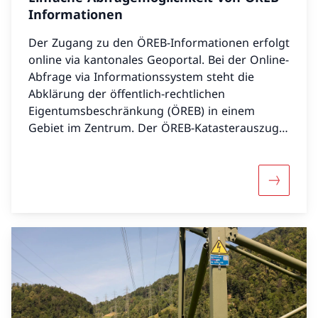
Informationen
Der Zugang zu den ÖREB-Informationen erfolgt
online via kantonales Geoportal. Bei der Online-
Abfrage via Informationssystem steht die
Abklärung der öffentlich-rechtlichen
Eigentumsbeschränkung (ÖREB) in einem
Gebiet im Zentrum. Der ÖREB-Katasterauszug
als PDF-Dokument gibt Auskunft über die ÖREB
zu einem einzelnen Grundstück. Der ÖREB-
Kataster ist in jedem Kanton eingeführt, aber
Mehr übe
noch nicht in allen Gemeinden.