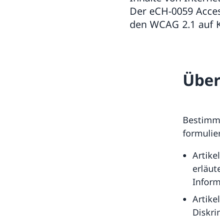
Der eCH-0059 Access
den WCAG 2.1 auf K
Übe
Bestimmu
formulier
Artike
erläut
Inform
Artike
Diskri