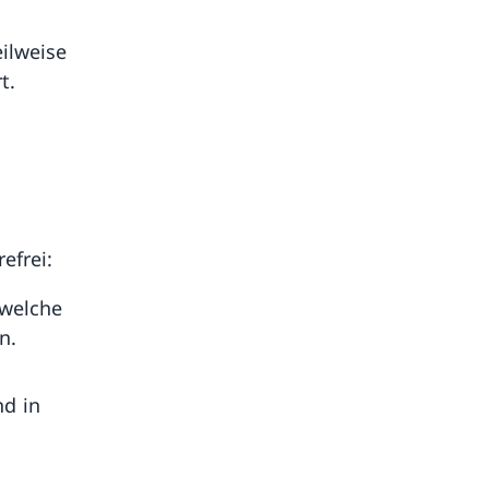
ilweise
t.
efrei:
welche
n.
nd in