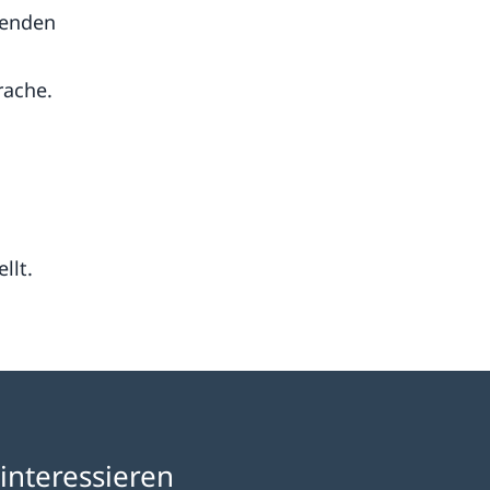
henden
rache.
llt.
interessieren