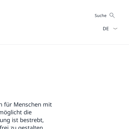
Suche
Suche
Sprach Dropd
en für Menschen mit
möglicht die
ung ist bestrebt,
ei zu gestalten.