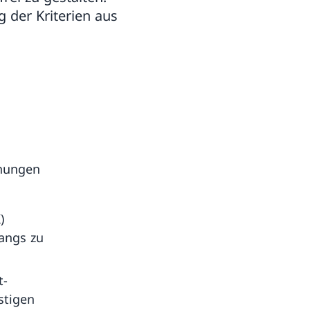
g der Kriterien aus
dnungen
)
gangs zu
t-
stigen