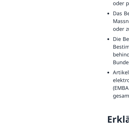
oder p
Das Be
Massn
oder z
Die Be
Besti
behind
Bunde
Artike
elektr
(EMBAG
gesamt
Erkl