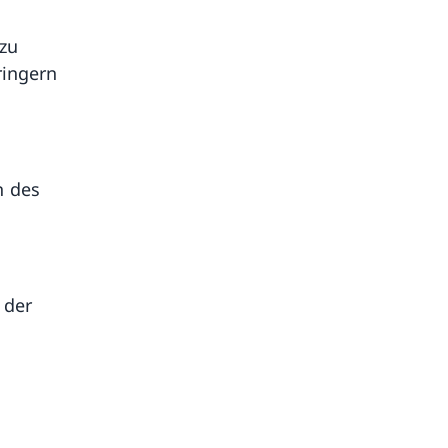
 zu
ringern
n des
 der