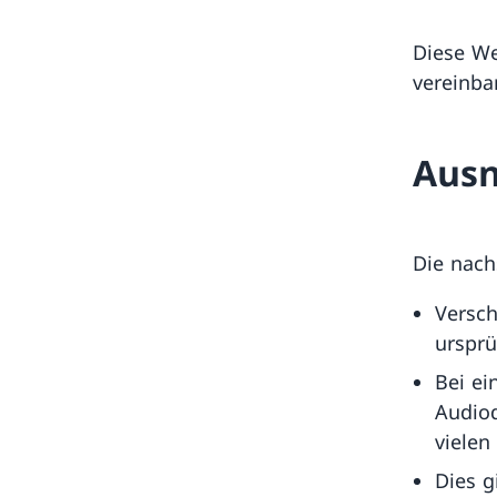
Diese We
vereinba
Aus
Die nach
Versc
ursprü
Bei ei
Audiod
vielen 
Dies g