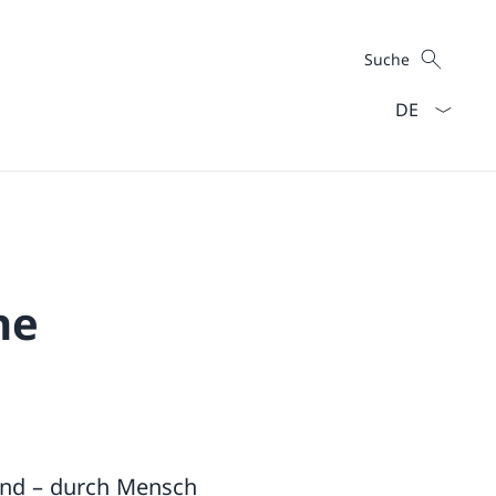
Suche
Suche
Sprach Dropd
ne
fend – durch Mensch