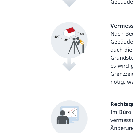
Gebäude,
Vermess
Nach Bee
Gebäude 
auch die
Grundstü
es wird 
Grenzzei
nötig, w
Rechtsg
Im Büro 
vermesse
Änderun