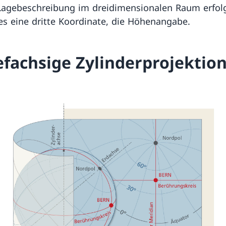
 Lagebeschreibung im dreidimensionalen Raum erfol
es eine dritte Koordinate, die Höhenangabe.
efachsige Zylinderprojektio