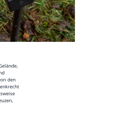
Gelände,
ind
von den
senkrecht
gsweise
euzen,