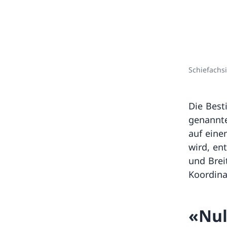
Schiefachsi
Die Best
genannte
auf einen
wird, en
und Brei
Koordina
«Nul