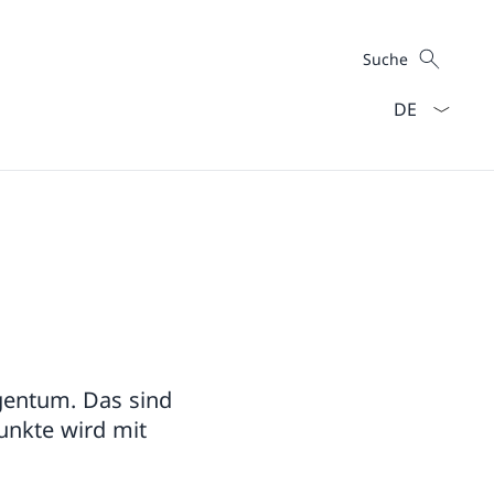
Suche
Suche
Sprach Dropd
gentum. Das sind
unkte wird mit