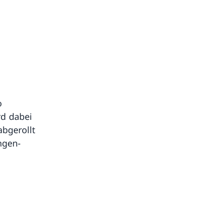
o
rd dabei
abgerollt
ngen-