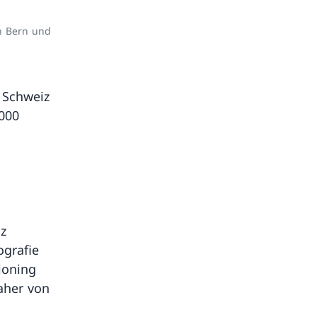
n Bern und
 Schweiz
 000
iz
grafie
ioning
aher von